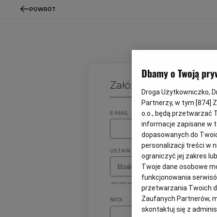
POWRÓT
Dbamy o Twoją pry
Załóż konto
Droga Użytkowniczko, Dro
Partnerzy, w tym [
874
] 
o.o., będą przetwarzać T
E-MAIL
informacje zapisane w t
dopasowanych do Twoich 
personalizacji treści w
USTAW HASŁO
ograniczyć jej zakres 
Twoje dane osobowe mog
funkcjonowania serwisów
przetwarzania Twoich dan
Zaufanych Partnerów, m
NICK
skontaktuj się z admini