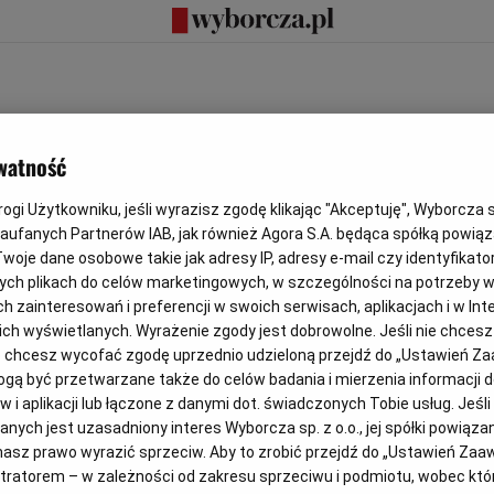
watność
gi Użytkowniku, jeśli wyrazisz zgodę klikając "Akceptuję", Wyborcza sp.
Zaufanych Partnerów IAB, jak również Agora S.A. będąca spółką powią
woje dane osobowe takie jak adresy IP, adresy e-mail czy identyfikator
ych plikach do celów marketingowych, w szczególności na potrzeby w
zainteresowań i preferencji w swoich serwisach, aplikacjach i w Inte
 nich wyświetlanych. Wyrażenie zgody jest dobrowolne. Jeśli nie chces
lub chcesz wycofać zgodę uprzednio udzieloną przejdź do „Ustawień 
ą być przetwarzane także do celów badania i mierzenia informacji 
 i aplikacji lub łączone z danymi dot. świadczonych Tobie usług. Jeśl
Pokaż hasło
ych jest uzasadniony interes Wyborcza sp. z o.o., jej spółki powiązane
asz prawo wyrazić sprzeciw. Aby to zrobić przejdź do „Ustawień Za
stratorem – w zależności od zakresu sprzeciwu i podmiotu, wobec któr