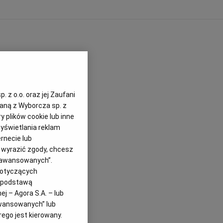
 z o.o. oraz jej Zaufani
zaną z Wyborcza sp. z
y plików cookie lub inne
yświetlania reklam
rnecie lub
z wyrazić zgody, chcesz
Zaawansowanych”.
dotyczących
i podstawą
j – Agora S.A. – lub
awansowanych” lub
ego jest kierowany.